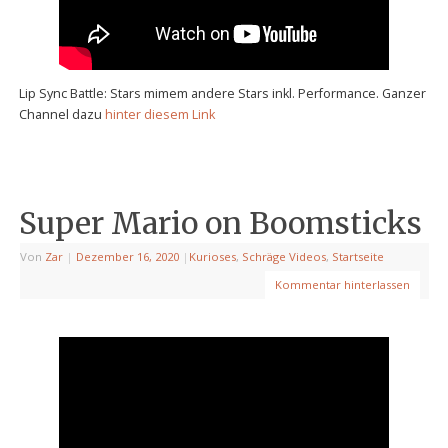
Lip Sync Battle: Stars mimem andere Stars inkl. Performance. Ganzer
Channel dazu
hinter diesem Link
Super Mario on Boomsticks
Von
Zar
|
Dezember 16, 2020
|
Kurioses
,
Schräge Videos
,
Startseite
Kommentar hinterlassen