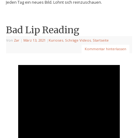
Jeden Tag ein neues Bild. Lohnt sich reinzuschauen.
Bad Lip Reading
Von
Zar
|
März 13, 2021
|
Kurioses
,
Schräge Videos
,
Startseite
Kommentar hinterlassen