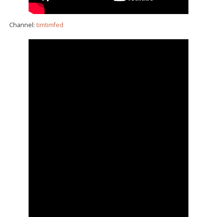
Channel:
timtimfed