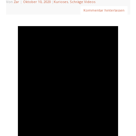
Von
Zar
|
Oktober 10, 2020
|
Kurioses
,
Schräge Videos
Kommentar hinterlassen