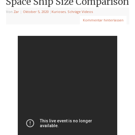
Space Ship Size Comparison
Von
Zar
|
Oktober 5, 2020
|
Kurioses
,
Schräge Videos
Kommentar hinterlassen