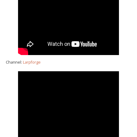
Channel:
Larpforge