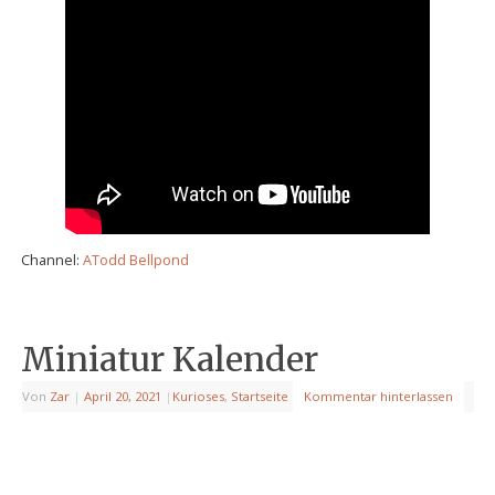
Channel:
ATodd Bellpond
Miniatur Kalender
Von
Zar
|
April 20, 2021
|
Kurioses
,
Startseite
Kommentar hinterlassen