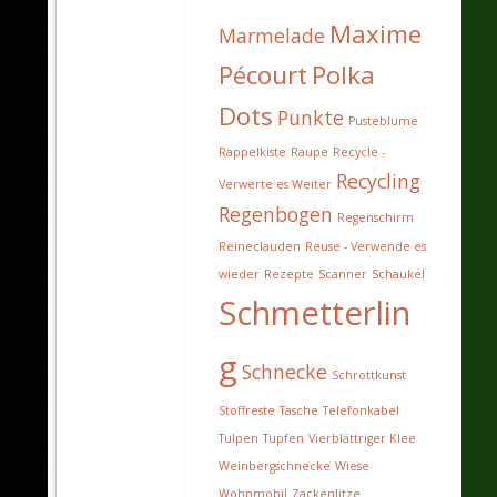
Maxime
Marmelade
Pécourt
Polka
Dots
Punkte
Pusteblume
Rappelkiste
Raupe
Recycle -
Recycling
Verwerte es Weiter
Regenbogen
Regenschirm
Reineclauden
Reuse - Verwende es
wieder
Rezepte
Scanner
Schaukel
Schmetterlin
g
Schnecke
Schrottkunst
Stoffreste
Tasche
Telefonkabel
Tulpen
Tupfen
Vierblättriger Klee
Weinbergschnecke
Wiese
Wohnmobil
Zackenlitze