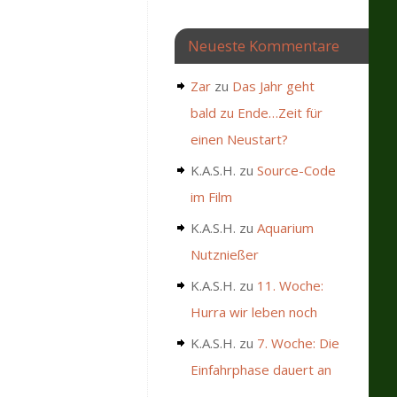
Neueste Kommentare
Zar
zu
Das Jahr geht
bald zu Ende…Zeit für
einen Neustart?
K.A.S.H.
zu
Source-Code
im Film
K.A.S.H.
zu
Aquarium
Nutznießer
K.A.S.H.
zu
11. Woche:
Hurra wir leben noch
K.A.S.H.
zu
7. Woche: Die
Einfahrphase dauert an