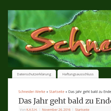
Datenschutzerklärung
Haftungsausschluss
Schneider-Werke
»
Startseite
» Das Jahr geht bald zu Ende
Das Jahr geht bald zu End
Von
K.A.S.H.
|
November 26, 2016
|
Startseite