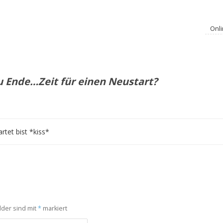
Onli
zu Ende…Zeit für einen Neustart?
rtet bist *kiss*
lder sind mit
*
markiert