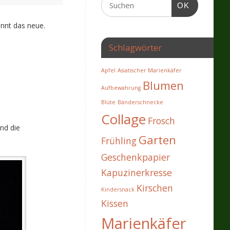
OK
innt das neue.
Schlagwörter
Apfel
Asiatischer Marienkäfer
Blumen
Aufbewahrung
Blüte
Bänderschnecke
Collage
Frosch
nd die
Garten
Frühling
Geschenkpapier
Kapuzinerkresse
Kirschen
Kindersnack
Kissen
Marienkäfer