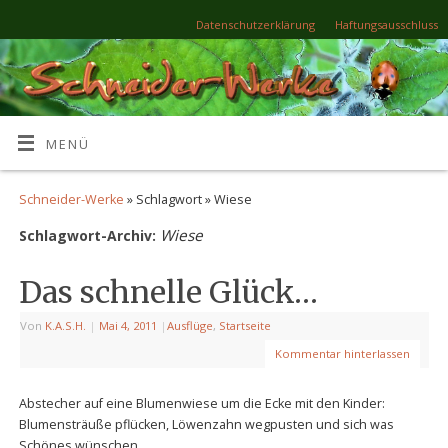
Datenschutzerklärung
Haftungsausschluss
MENÜ
Schneider-Werke
» Schlagwort » Wiese
Wiese
Schlagwort-Archiv:
Das schnelle Glück…
Von
K.A.S.H.
|
Mai 4, 2011
|
Ausflüge
,
Startseite
Kommentar hinterlassen
Abstecher auf eine Blumenwiese um die Ecke mit den Kinder:
Blumensträuße pflücken, Löwenzahn wegpusten und sich was
Schönes wünschen.