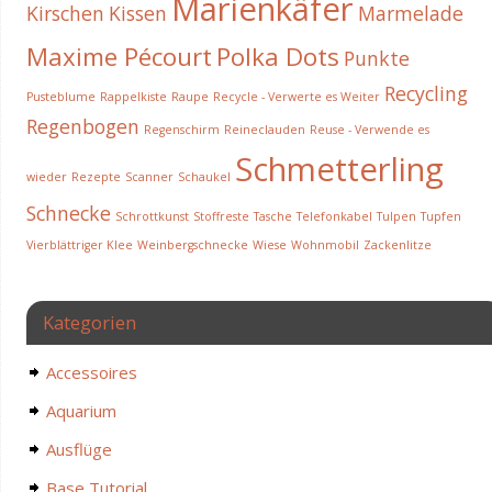
Marienkäfer
Kirschen
Kissen
Marmelade
Maxime Pécourt
Polka Dots
Punkte
Recycling
Pusteblume
Rappelkiste
Raupe
Recycle - Verwerte es Weiter
Regenbogen
Regenschirm
Reineclauden
Reuse - Verwende es
Schmetterling
wieder
Rezepte
Scanner
Schaukel
Schnecke
Schrottkunst
Stoffreste
Tasche
Telefonkabel
Tulpen
Tupfen
Vierblättriger Klee
Weinbergschnecke
Wiese
Wohnmobil
Zackenlitze
Kategorien
Accessoires
Aquarium
Ausflüge
Base Tutorial