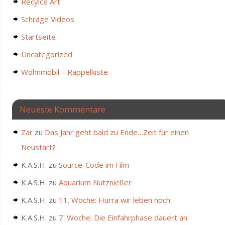
Recylce Art
Schräge Videos
Startseite
Uncategorized
Wohnmobil – Rappelkiste
Neueste Kommentare
Zar
zu
Das Jahr geht bald zu Ende…Zeit für einen
Neustart?
K.A.S.H.
zu
Source-Code im Film
K.A.S.H.
zu
Aquarium Nutznießer
K.A.S.H.
zu
11. Woche: Hurra wir leben noch
K.A.S.H.
zu
7. Woche: Die Einfahrphase dauert an