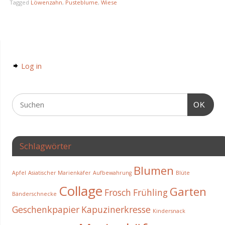
Tagged
Löwenzahn
,
Pusteblume
,
Wiese
Log in
OK
Schlagwörter
Blumen
Apfel
Asiatischer Marienkäfer
Aufbewahrung
Blüte
Collage
Garten
Frosch
Frühling
Bänderschnecke
Geschenkpapier
Kapuzinerkresse
Kindersnack