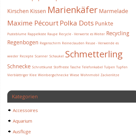
Marienkäfer
Kirschen
Kissen
Marmelade
Maxime Pécourt
Polka Dots
Punkte
Recycling
Pusteblume
Rappelkiste
Raupe
Recycle - Verwerte es Weiter
Regenbogen
Regenschirm
Reineclauden
Reuse - Verwende es
Schmetterling
wieder
Rezepte
Scanner
Schaukel
Schnecke
Schrottkunst
Stoffreste
Tasche
Telefonkabel
Tulpen
Tupfen
Vierblättriger Klee
Weinbergschnecke
Wiese
Wohnmobil
Zackenlitze
Kategorien
Accessoires
Aquarium
Ausflüge