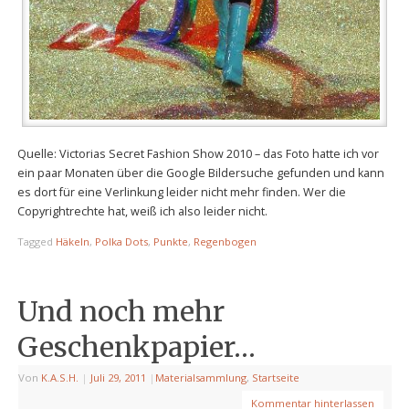
Quelle: Victorias Secret Fashion Show 2010 – das Foto hatte ich vor
ein paar Monaten über die Google Bildersuche gefunden und kann
es dort für eine Verlinkung leider nicht mehr finden. Wer die
Copyrightrechte hat, weiß ich also leider nicht.
Tagged
Häkeln
,
Polka Dots
,
Punkte
,
Regenbogen
Und noch mehr
Geschenkpapier…
Von
K.A.S.H.
|
Juli 29, 2011
|
Materialsammlung
,
Startseite
Kommentar hinterlassen