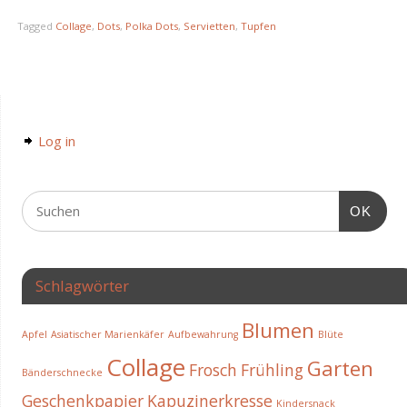
Tagged
Collage
,
Dots
,
Polka Dots
,
Servietten
,
Tupfen
Log in
OK
Schlagwörter
Blumen
Apfel
Asiatischer Marienkäfer
Aufbewahrung
Blüte
Collage
Garten
Frosch
Frühling
Bänderschnecke
Geschenkpapier
Kapuzinerkresse
Kindersnack