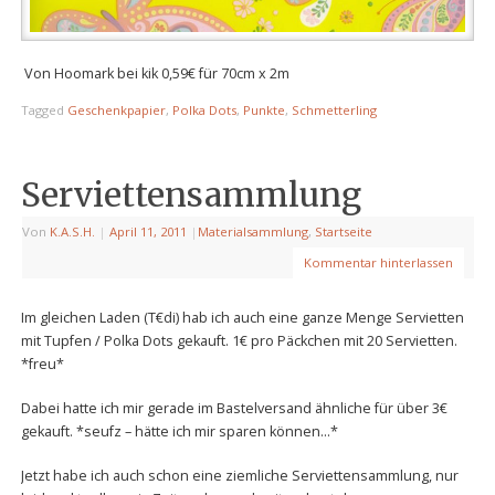
Von Hoomark bei kik 0,59€ für 70cm x 2m
Tagged
Geschenkpapier
,
Polka Dots
,
Punkte
,
Schmetterling
Serviettensammlung
Von
K.A.S.H.
|
April 11, 2011
|
Materialsammlung
,
Startseite
Kommentar hinterlassen
Im gleichen Laden (T€di) hab ich auch eine ganze Menge Servietten
mit Tupfen / Polka Dots gekauft. 1€ pro Päckchen mit 20 Servietten.
*freu*
Dabei hatte ich mir gerade im Bastelversand ähnliche für über 3€
gekauft. *seufz – hätte ich mir sparen können…*
Jetzt habe ich auch schon eine ziemliche Serviettensammlung, nur