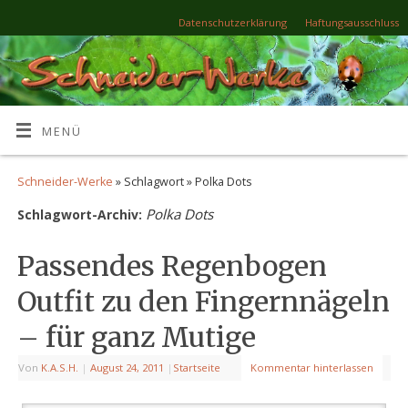
Datenschutzerklärung
Haftungsausschluss
MENÜ
Schneider-Werke
» Schlagwort » Polka Dots
Polka Dots
Schlagwort-Archiv:
Passendes Regenbogen
Outfit zu den Fingernnägeln
– für ganz Mutige
Von
K.A.S.H.
|
August 24, 2011
|
Startseite
Kommentar hinterlassen