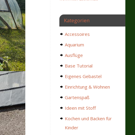
Kategorien
Accessoires
Aquarium
Ausflüge
Base Tutorial
Eigenes Gebastel
Einrichtung & Wohnen
Gartenspaß
Ideen mit Stoff
Kochen und Backen für
Kinder