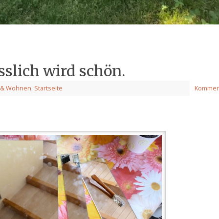
sslich wird schön.
g & Wohnen
,
Startseite
Komment