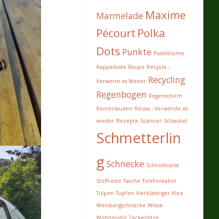
Maxime
Marmelade
Pécourt
Polka
Dots
Punkte
Pusteblume
Rappelkiste
Raupe
Recycle -
Recycling
Verwerte es Weiter
Regenbogen
Regenschirm
Reineclauden
Reuse - Verwende es
wieder
Rezepte
Scanner
Schaukel
Schmetterlin
g
Schnecke
Schrottkunst
Stoffreste
Tasche
Telefonkabel
Tulpen
Tupfen
Vierblättriger Klee
Weinbergschnecke
Wiese
Wohnmobil
Zackenlitze