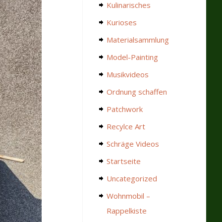
Kulinarisches
Kurioses
Materialsammlung
Model-Painting
Musikvideos
Ordnung schaffen
Patchwork
Recylce Art
Schräge Videos
Startseite
Uncategorized
Wohnmobil –
Rappelkiste