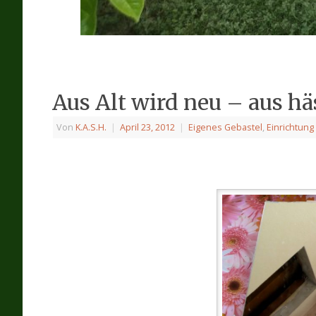
Aus Alt wird neu – aus hä
Von
K.A.S.H.
|
April 23, 2012
|
Eigenes Gebastel
,
Einrichtun