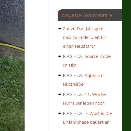
Neueste Kommentare
Zar
zu
Das Jahr geht
bald zu Ende…Zeit für
einen Neustart?
K.A.S.H.
zu
Source-Code
im Film
K.A.S.H.
zu
Aquarium
Nutznießer
K.A.S.H.
zu
11. Woche:
Hurra wir leben noch
K.A.S.H.
zu
7. Woche: Die
Einfahrphase dauert an