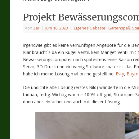
Projekt Bewässerungscomp
Von
Zar
|
Juni 16, 2023
|
Eigenes Gebastel
,
Gartenspaß
,
Sta
Irgendwie gibt es keine vernünftigen Angebote für die B
Klar braucht´s da ein Kugel-Ventil, kein Manget-Ventil mit
Bewässerungscomputer nach spätestens einer Saison reif f
Servo, 3D Druck und ein wenig Software später ist das P
habe ich meine Lösung mal online gestellt bei
Esty
,
Buyme
Die undichte alte Lösung (erstes Bild) wanderte in die Mü
tadaaa, fertig. Wichtig war mir 100% off-grid, Strom per 
dann aber einfacher und auch mit dieser Lösung.