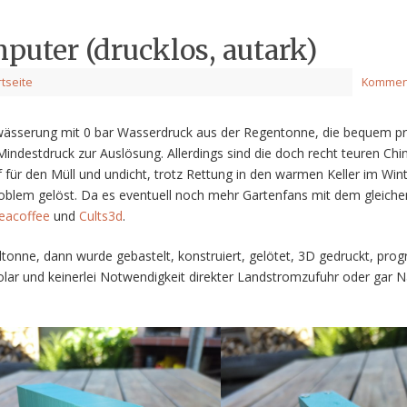
uter (drucklos, autark)
rtseite
Komment
ewässerung mit 0 bar Wasserdruck aus der Regentonne, die bequem pr
 Mindestdruck zur Auslösung. Allerdings sind die doch recht teuren Chi
ür den Müll und undicht, trotz Rettung in den warmen Keller im Wint
roblem gelöst. Da es eventuell noch mehr Gartenfans mit dem gleiche
acoffee
und
Cults3d
.
lltonne, dann wurde gebastelt, konstruiert, gelötet, 3D gedruckt, pro
Solar und keinerlei Notwendigkeit direkter Landstromzufuhr oder gar 