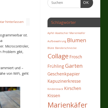
OK
Schlagwörter
ar hinterlassen
Apfel
Asiatischer Marienkäfer
ogrammierbar ist.
Blumen
na
Aufbewahrung
er. Microcontroler,
Blüte
Bänderschnecke
n Problem gibt,
Collage
Frosch
Garten
Frühling
grammiert und –
Geschenkpapier
Nähe von WiFi, geht
Kapuzinerkresse
Kirschen
Kindersnack
Kissen
Marienkäfer