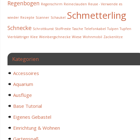
Regenbogen
Regenschirm
Reineclauden
Reuse - Verwende es
Schmetterling
wieder
Rezepte
Scanner
Schaukel
Schnecke
Schrottkunst
Stoffreste
Tasche
Telefonkabel
Tulpen
Tupfen
Vierblättriger Klee
Weinbergschnecke
Wiese
Wohnmobil
Zackenlitze
Kategorien
Accessoires
Aquarium
Ausflüge
Base Tutorial
Eigenes Gebastel
Einrichtung & Wohnen
Gartenspaß