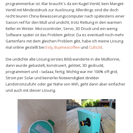
programmierbar ist. Klar braucht´s da ein Kugel-Ventil, kein Manget-
Ventil mit Mindestdruck zur Auslösung. Allerdings sind die doch
recht teuren China Bewässerungscomputer nach spätestens einer
Saison reif für den Müll und undicht, trotz Rettung in den warmen
Keller im Winter. Microcontroler, Servo, 3D Druck und ein wenig
Software später ist das Problem gelöst. Da es eventuell noch mehr
Gartenfans mit dem gleichen Problem gibt, habe ich meine Lösung
mal online gestellt bei
Esty
,
Buymeacoffee
und
Cults3d
.
Die undichte alte Lösung (erstes Bild) wanderte in die Mülltonne,
dann wurde gebastelt, konstruiert, gelötet, 3D gedruckt,
programmiert und – tadaaa, fertig. Wichtig war mir 100% off-grid,
Strom per Solar und keinerlei Notwendigkeit direkter
Landstromzufuhr oder gar Nähe von WiFi, geht dann aber einfacher
und auch mit dieser Lösung.