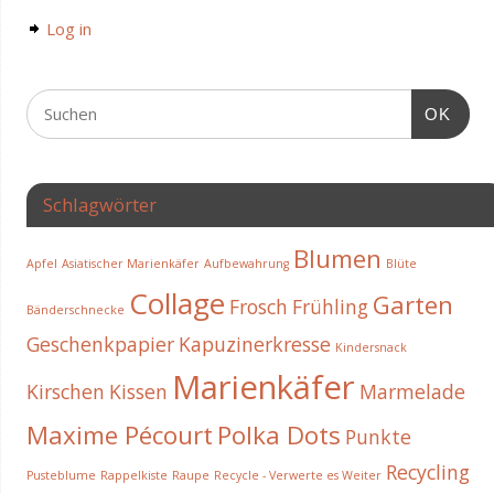
Log in
OK
Schlagwörter
Blumen
Apfel
Asiatischer Marienkäfer
Aufbewahrung
Blüte
Collage
Garten
Frosch
Frühling
Bänderschnecke
Geschenkpapier
Kapuzinerkresse
Kindersnack
Marienkäfer
Kirschen
Kissen
Marmelade
Maxime Pécourt
Polka Dots
Punkte
Recycling
Pusteblume
Rappelkiste
Raupe
Recycle - Verwerte es Weiter