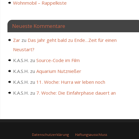
Wohnmobil – Rappelkiste
Neueste Kommentare
Zar
zu
Das Jahr geht bald zu Ende…Zeit für einen
Neustart?
K.A.S.H.
zu
Source-Code im Film
K.A.S.H.
zu
Aquarium Nutznießer
K.A.S.H.
zu
11. Woche: Hurra wir leben noch
K.A.S.H.
zu
7. Woche: Die Einfahrphase dauert an
Datenschutzerklärung
Haftungsausschluss