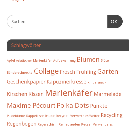
OK
Schlagwörter
Blumen
Apfel
Asiatischer Marienkäfer
Aufbewahrung
Blüte
Collage
Garten
Frosch
Frühling
Bänderschnecke
Geschenkpapier
Kapuzinerkresse
Kindersnack
Marienkäfer
Kirschen
Kissen
Marmelade
Maxime Pécourt
Polka Dots
Punkte
Recycling
Pusteblume
Rappelkiste
Raupe
Recycle - Verwerte es Weiter
Regenbogen
Regenschirm
Reineclauden
Reuse - Verwende es