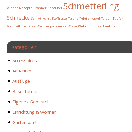
Schmetterling
wieder
Rezepte
Scanner
Schaukel
Schnecke
Schrottkunst
Stoffreste
Tasche
Telefonkabel
Tulpen
Tupfen
Vierblättriger Klee
Weinbergschnecke
Wiese
Wohnmobil
Zackenlitze
Kategorien
Accessoires
Aquarium
Ausflüge
Base Tutorial
Eigenes Gebastel
Einrichtung & Wohnen
Gartenspaß